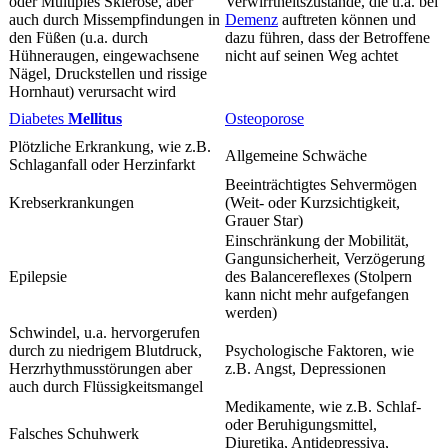
oder Multiples Sklerose, aber
Verwirrtheitszustände, die u.a. bei
auch durch Missempfindungen in
Demenz
auftreten können und
den Füßen (u.a. durch
dazu führen, dass der Betroffene
Hühneraugen, eingewachsene
nicht auf seinen Weg achtet
Nägel, Druckstellen und rissige
Hornhaut) verursacht wird
Diabetes
Mellitus
Osteoporose
Plötzliche Erkrankung, wie z.B.
Allgemeine Schwäche
Schlaganfall oder Herzinfarkt
Beeinträchtigtes Sehvermögen
Krebserkrankungen
(Weit- oder Kurzsichtigkeit,
Grauer Star)
Einschränkung der Mobilität,
Gangunsicherheit, Verzögerung
Epilepsie
des Balancereflexes (Stolpern
kann nicht mehr aufgefangen
werden)
Schwindel, u.a. hervorgerufen
durch zu niedrigem Blutdruck,
Psychologische Faktoren, wie
Herzrhythmusstörungen aber
z.B. Angst, Depressionen
auch durch Flüssigkeitsmangel
Medikamente, wie z.B. Schlaf-
oder Beruhigungsmittel,
Falsches Schuhwerk
Diuretika, Antidepressiva,