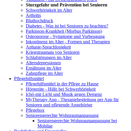
Sturzgefahr und Prävention bei Senioren
Schwerhörigkeit im Alter
Arthritis
Bluthochdruck
Diabetes - Was ist bei Senioren zu beachten?
Parkinson-Krankheit (Morbus Parkinson)
Osteoporose - Symptome und Vorbeugung
Inkontinenz im Alter - Formen und Therapien
Aphasie-Sprachlosigkeit
Kriegstraumata von Senioren
Schlafstörungen im Alter
Altersdepressionen
Ernährung im Alter
Zahnpflege im Alter
Pflegehilfsmittel
Pflegehilfsmittel in der Pflege zu Hause
Hörgeräte - Hilfe bei Schwerhörigkeit
Ichó-mit Licht und Musik gegen Demenz
MyTherapy App - Therapiebegleitung per App für
Senioren und pflegende Angehörige
Pflegebox
Seniorengerechte Wohnraumanpassung
Seniorengerechte Wohnraumanpassung bei
Mobilae