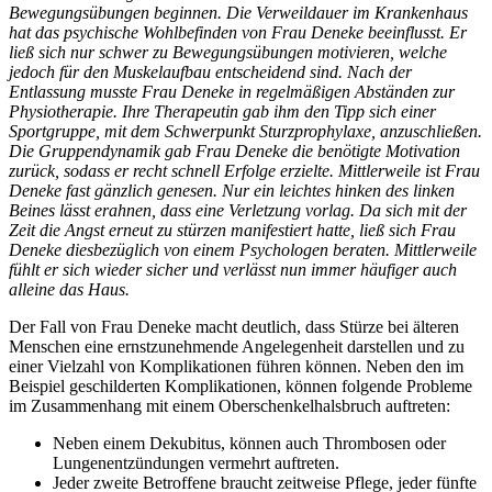
Bewegungsübungen beginnen. Die Verweildauer im Krankenhaus
hat das psychische Wohlbefinden von Frau Deneke beeinflusst. Er
ließ sich nur schwer zu Bewegungsübungen motivieren, welche
jedoch für den Muskelaufbau entscheidend sind. Nach der
Entlassung musste Frau Deneke in regelmäßigen Abständen zur
Physiotherapie. Ihre Therapeutin gab ihm den Tipp sich einer
Sportgruppe, mit dem Schwerpunkt Sturzprophylaxe, anzuschließen.
Die Gruppendynamik gab Frau Deneke die benötigte Motivation
zurück, sodass er recht schnell Erfolge erzielte. Mittlerweile ist Frau
Deneke fast gänzlich genesen. Nur ein leichtes hinken des linken
Beines lässt erahnen, dass eine Verletzung vorlag. Da sich mit der
Zeit die Angst erneut zu stürzen manifestiert hatte, ließ sich Frau
Deneke diesbezüglich von einem Psychologen beraten. Mittlerweile
fühlt er sich wieder sicher und verlässt nun immer häufiger auch
alleine das Haus.
Der Fall von Frau Deneke macht deutlich, dass Stürze bei älteren
Menschen eine ernstzunehmende Angelegenheit darstellen und zu
einer Vielzahl von Komplikationen führen können. Neben den im
Beispiel geschilderten Komplikationen, können folgende Probleme
im Zusammenhang mit einem Oberschenkelhalsbruch auftreten:
Neben einem Dekubitus, können auch Thrombosen oder
Lungenentzündungen vermehrt auftreten.
Jeder zweite Betroffene braucht zeitweise Pflege, jeder fünfte