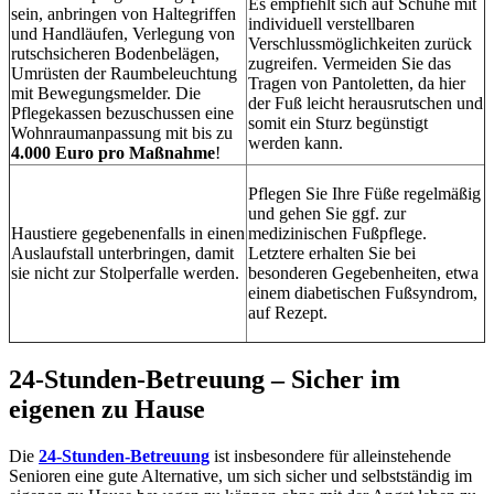
Es empfiehlt sich auf Schuhe mit
sein, anbringen von Haltegriffen
individuell verstellbaren
und Handläufen, Verlegung von
Verschlussmöglichkeiten zurück
rutschsicheren Bodenbelägen,
zugreifen. Vermeiden Sie das
Umrüsten der Raumbeleuchtung
Tragen von Pantoletten, da hier
mit Bewegungsmelder. Die
der Fuß leicht herausrutschen und
Pflegekassen bezuschussen eine
somit ein Sturz begünstigt
Wohnraumanpassung mit bis zu
werden kann.
4.000 Euro pro Maßnahme
!
Pflegen Sie Ihre Füße regelmäßig
und gehen Sie ggf. zur
Haustiere gegebenenfalls in einen
medizinischen Fußpflege.
Auslaufstall unterbringen, damit
Letztere erhalten Sie bei
sie nicht zur Stolperfalle werden.
besonderen Gegebenheiten, etwa
einem diabetischen Fußsyndrom,
auf Rezept.
24-Stunden-Betreuung – Sicher im
eigenen zu Hause
Die
24-Stunden-Betreuung
ist insbesondere für alleinstehende
Senioren eine gute Alternative, um sich sicher und selbstständig im