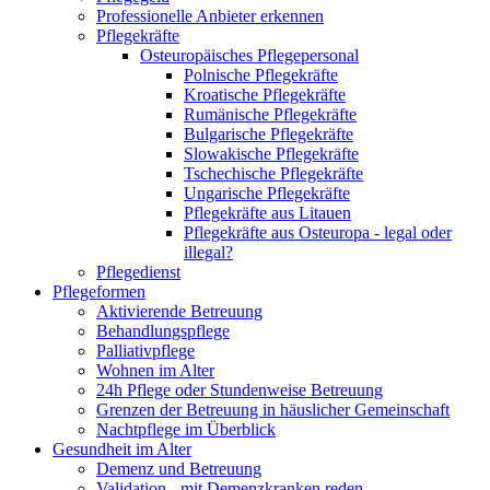
Professionelle Anbieter erkennen
Pflegekräfte
Osteuropäisches Pflegepersonal
Polnische Pflegekräfte
Kroatische Pflegekräfte
Rumänische Pflegekräfte
Bulgarische Pflegekräfte
Slowakische Pflegekräfte
Tschechische Pflegekräfte
Ungarische Pflegekräfte
Pflegekräfte aus Litauen
Pflegekräfte aus Osteuropa - legal oder
illegal?
Pflegedienst
Pflegeformen
Aktivierende Betreuung
Behandlungspflege
Palliativpflege
Wohnen im Alter
24h Pflege oder Stundenweise Betreuung
Grenzen der Betreuung in häuslicher Gemeinschaft
Nachtpflege im Überblick
Gesundheit im Alter
Demenz und Betreuung
Validation - mit Demenzkranken reden