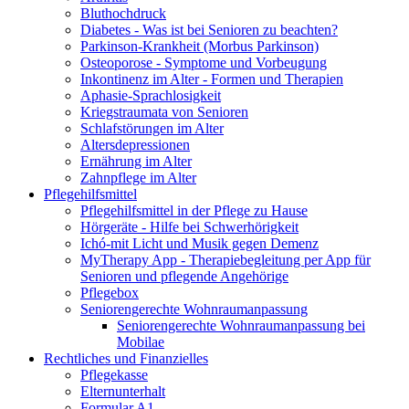
Bluthochdruck
Diabetes - Was ist bei Senioren zu beachten?
Parkinson-Krankheit (Morbus Parkinson)
Osteoporose - Symptome und Vorbeugung
Inkontinenz im Alter - Formen und Therapien
Aphasie-Sprachlosigkeit
Kriegstraumata von Senioren
Schlafstörungen im Alter
Altersdepressionen
Ernährung im Alter
Zahnpflege im Alter
Pflegehilfsmittel
Pflegehilfsmittel in der Pflege zu Hause
Hörgeräte - Hilfe bei Schwerhörigkeit
Ichó-mit Licht und Musik gegen Demenz
MyTherapy App - Therapiebegleitung per App für
Senioren und pflegende Angehörige
Pflegebox
Seniorengerechte Wohnraumanpassung
Seniorengerechte Wohnraumanpassung bei
Mobilae
Rechtliches und Finanzielles
Pflegekasse
Elternunterhalt
Formular A1