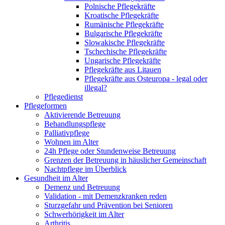
Polnische Pflegekräfte
Kroatische Pflegekräfte
Rumänische Pflegekräfte
Bulgarische Pflegekräfte
Slowakische Pflegekräfte
Tschechische Pflegekräfte
Ungarische Pflegekräfte
Pflegekräfte aus Litauen
Pflegekräfte aus Osteuropa - legal oder
illegal?
Pflegedienst
Pflegeformen
Aktivierende Betreuung
Behandlungspflege
Palliativpflege
Wohnen im Alter
24h Pflege oder Stundenweise Betreuung
Grenzen der Betreuung in häuslicher Gemeinschaft
Nachtpflege im Überblick
Gesundheit im Alter
Demenz und Betreuung
Validation - mit Demenzkranken reden
Sturzgefahr und Prävention bei Senioren
Schwerhörigkeit im Alter
Arthritis