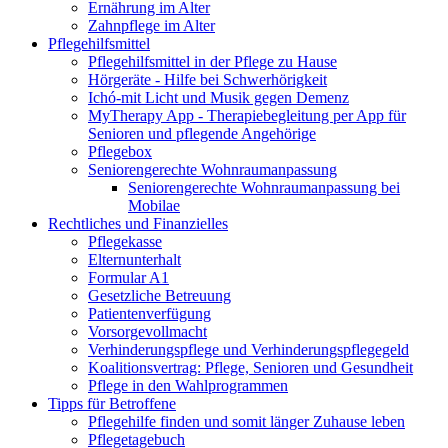
Ernährung im Alter
Zahnpflege im Alter
Pflegehilfsmittel
Pflegehilfsmittel in der Pflege zu Hause
Hörgeräte - Hilfe bei Schwerhörigkeit
Ichó-mit Licht und Musik gegen Demenz
MyTherapy App - Therapiebegleitung per App für
Senioren und pflegende Angehörige
Pflegebox
Seniorengerechte Wohnraumanpassung
Seniorengerechte Wohnraumanpassung bei
Mobilae
Rechtliches und Finanzielles
Pflegekasse
Elternunterhalt
Formular A1
Gesetzliche Betreuung
Patientenverfügung
Vorsorgevollmacht
Verhinderungspflege und Verhinderungspflegegeld
Koalitionsvertrag: Pflege, Senioren und Gesundheit
Pflege in den Wahlprogrammen
Tipps für Betroffene
Pflegehilfe finden und somit länger Zuhause leben
Pflegetagebuch