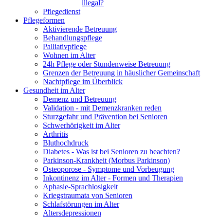
illegal?
Pflegedienst
Pflegeformen
Aktivierende Betreuung
Behandlungspflege
Palliativpflege
Wohnen im Alter
24h Pflege oder Stundenweise Betreuung
Grenzen der Betreuung in häuslicher Gemeinschaft
Nachtpflege im Überblick
Gesundheit im Alter
Demenz und Betreuung
Validation - mit Demenzkranken reden
Sturzgefahr und Prävention bei Senioren
Schwerhörigkeit im Alter
Arthritis
Bluthochdruck
Diabetes - Was ist bei Senioren zu beachten?
Parkinson-Krankheit (Morbus Parkinson)
Osteoporose - Symptome und Vorbeugung
Inkontinenz im Alter - Formen und Therapien
Aphasie-Sprachlosigkeit
Kriegstraumata von Senioren
Schlafstörungen im Alter
Altersdepressionen