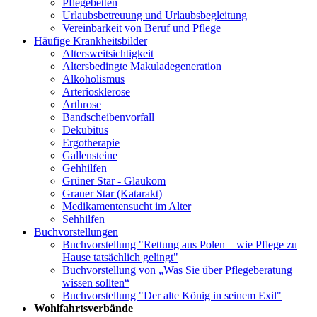
Pflegebetten
Urlaubsbetreuung und Urlaubsbegleitung
Vereinbarkeit von Beruf und Pflege
Häufige Krankheitsbilder
Altersweitsichtigkeit
Altersbedingte Makuladegeneration
Alkoholismus
Arteriosklerose
Arthrose
Bandscheibenvorfall
Dekubitus
Ergotherapie
Gallensteine
Gehhilfen
Grüner Star - Glaukom
Grauer Star (Katarakt)
Medikamentensucht im Alter
Sehhilfen
Buchvorstellungen
Buchvorstellung "Rettung aus Polen – wie Pflege zu
Hause tatsächlich gelingt"
Buchvorstellung von „Was Sie über Pflegeberatung
wissen sollten“
Buchvorstellung "Der alte König in seinem Exil"
Wohlfahrtsverbände