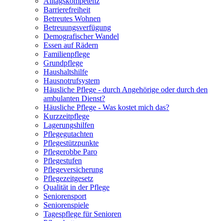
Alltagskompetenz
Barrierefreiheit
Betreutes Wohnen
Betreuungsverfügung
Demografischer Wandel
Essen auf Rädern
Familienpflege
Grundpflege
Haushaltshilfe
Hausnotrufsystem
Häusliche Pflege - durch Angehörige oder durch den
ambulanten Dienst?
Häusliche Pflege - Was kostet mich das?
Kurzzeitpflege
Lagerungshilfen
Pflegegutachten
Pflegestützpunkte
Pflegerobbe Paro
Pflegestufen
Pflegeversicherung
Pflegezeitgesetz
Qualität in der Pflege
Seniorensport
Seniorenspiele
Tagespflege für Senioren