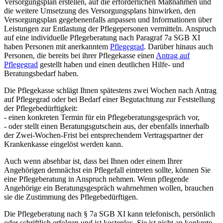
Versorgungsplan erstellen, auf die erforderlichen Maßnahmen und
die weitere Umsetzung des Versorgungsplans hinwirken, den
Versorgungsplan gegebenenfalls anpassen und Informationen über
Leistungen zur Entlastung der Pflegepersonen vermitteln. Anspruch
auf eine individuelle Pflegeberatung nach Paragraf 7a SGB XI
haben Personen mit anerkanntem
Pflegegrad
. Darüber hinaus auch
Personen, die bereits bei ihrer Pflegekasse einen
Antrag auf
Pflegegrad
gestellt haben und einen deutlichen Hilfe- und
Beratungsbedarf haben.
Die Pflegekasse schlägt Ihnen spätestens zwei Wochen nach Antrag
auf Pflegegrad oder bei Bedarf einer Begutachtung zur Feststellung
der Pflegebedürftigkeit:
- einen konkreten Termin für ein Pflegeberatungsgespräch vor,
- oder stellt einen Beratungsgutschein aus, der ebenfalls innerhalb
der Zwei-Wochen-Frist bei entsprechendem Vertragspartner der
Krankenkasse eingelöst werden kann.
Auch wenn absehbar ist, dass bei Ihnen oder einem Ihrer
Angehörigen demnächst ein Pflegefall eintreten sollte, können Sie
eine Pflegeberatung in Anspruch nehmen. Wenn pflegende
Angehörige ein Beratungsgespräch wahrnehmen wollen, brauchen
sie die Zustimmung des Pflegebedürftigen.
Die Pflegeberatung nach § 7a SGB XI kann telefonisch, persönlich
oder schriftlich erfolgen und ist kostenlos. Sie ist nicht an konkrete