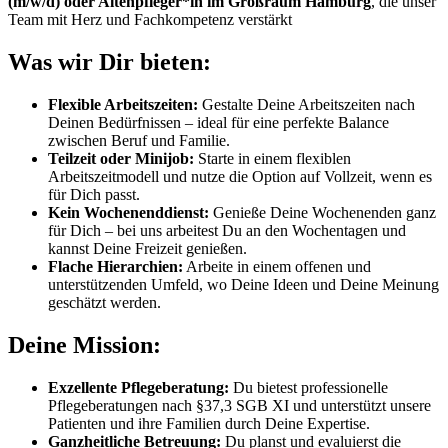
(m/w/d) oder Altenpfleger*in im Großraum Hamburg
, die unser
Team mit Herz und Fachkompetenz verstärkt
Was wir Dir bieten:
Flexible Arbeitszeiten:
Gestalte Deine Arbeitszeiten nach
Deinen Bedürfnissen – ideal für eine perfekte Balance
zwischen Beruf und Familie.
Teilzeit oder Minijob:
Starte in einem flexiblen
Arbeitszeitmodell und nutze die Option auf Vollzeit, wenn es
für Dich passt.
Kein Wochenenddienst:
Genieße Deine Wochenenden ganz
für Dich – bei uns arbeitest Du an den Wochentagen und
kannst Deine Freizeit genießen.
Flache Hierarchien:
Arbeite in einem offenen und
unterstützenden Umfeld, wo Deine Ideen und Deine Meinung
geschätzt werden.
Deine Mission:
Exzellente Pflegeberatung:
Du bietest professionelle
Pflegeberatungen nach §37,3 SGB XI und unterstützt unsere
Patienten und ihre Familien durch Deine Expertise.
Ganzheitliche Betreuung:
Du planst und evaluierst die